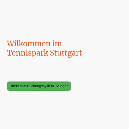
Wilkommen im
Tennispark Stuttgart
Der Tennispark bietet Ihnen erstklassige Tennis- und Pickleball-
Möglichkeiten. Genießen Sie unsere Einrichtungen und verbessern Sie
Ihr Spiel.
Direkt zum Buchungssystem Stuttgart