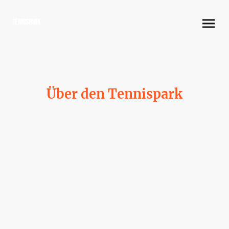
Tennispark
Über den Tennispark
Erleben Sie die Faszination von Tennis und Pickleball in einer
einzigartigen Atmosphäre.
Unser Tennispark bietet Ihnen moderne Plätze und komfortable
Einrichtungen.
Ob für Anfänger oder Profis, wir haben für jeden das richtige Angebot.